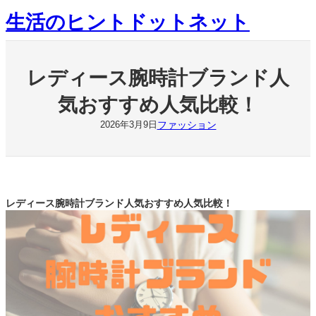
内
生活のヒントドットネット
容
を
ス
キ
レディース腕時計ブランド人
ッ
プ
気おすすめ人気比較！
ファッション
2026年3月9日
レディース腕時計ブランド人気おすすめ人気比較！