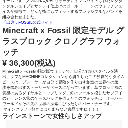
イテムです。人気のRAQUELウォッチにインスパイアされたレクタ
ングルシェイプとサンレイ仕上げのゴールドトーンのウォッチフェ
イスが特徴で、どんな指にもフィットするフレキシブルなバンドを
組み合わせました。
「出典：FOSSIL公式サイト」
Minecraft x Fossil 限定モデル グ
ラスブロック クロノグラフウォ
ッチ
¥ 36,300(税込)
Minecraft x Fossilの限定版ウォッチで、自分だけのスタイルを演
出。タフなMACHINEコレクションから誕生したこの独創的なタイム
ピースは、プレーヤーが自分で冒険を作り出す創造の世界への第一
歩を踏み出すストーリーがベースになっています。草ブロック風の
質感のあるダイヤルとトップリング、鉄のツールを模したサブアイ
の針、レンズ状のケースバックを備えたこのウォッチは、オーバー
ワールドやその先の世界の探索にぴったりのパートナーです。
マインクラフト好きにはたまらない逸品ですね！！！
ラインストーンで女性らしさアップ