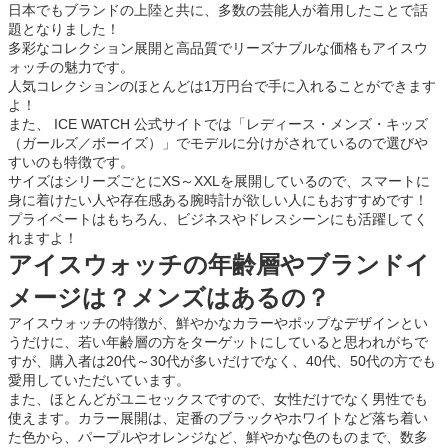
日本でもブランドの上陸と共に、多数の芸能人が着用したことで話
題となりました！
多彩なコレクション展開と高品質でリーズナブルな価格もアイスウ
ォッチの魅力です。
人気コレクションのほとんどは1万円台で手に入れることができます
よ！
また、 ICE WATCH 公式サイトでは「レディース・メンズ・キッズ
（ガールズ／ボーイズ）」でモデルに分けがされているので選びや
すいのも特徴です。
サイズはシリーズごとにXS～XXLを展開しているので、スマートに
身に着けたい人や存在感ある腕時計が欲しい人にもおすすめです！
プライベートはもちろん、ビジネスやドレスシーンにも活躍してく
れますよ！
アイスウォッチの年齢層やブランドイ
メージは？メンズはあるの？
アイスウォッチの特徴が、鮮やかなカラーやポップなデザインとい
うだけに、若い年齢層の方をターゲットにしていると思われがちで
すが、購入者は20代～30代が多いだけでなく、40代、50代の方でも
愛用していただいています。
また、ほとんどがユニセックスですので、女性だけでなく男性でも
使えます。カラー展開は、定番のブラックやホワイトなど落ち着い
た色から、パープルやオレンジなど、鮮やかな色のものまで、数多