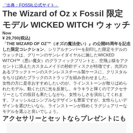
「出典：FOSSIL公式サイト」
The Wizard of Oz x Fossil 限定
モデル WICKED WITCH ウォッチ
Now
¥ 29,700(税込)
『
THE WIZARD OF OZ™（オズの魔法使い）』の公開85周年を記念
した限定コレクション
。シリアルナンバーを刻印した限定モデルの
ウォッチは、グリーンのサンレイダイヤルに施したWICKED
WITCH™（悪い魔女）のグラフィックプリントと、空飛ぶ猿をアク
セントに添えたカスタムメイドの秒針ディスクが特徴です。光沢の
あるブラックトーンのステンレススチール製ケースに、クリスタル
をちりばめたブラックのストラップを組み合わせました。
女性の方に是非おすすめしたいのが、ラインストーンが散りばめら
れたモデル。動くたびに光を反射し、キラキラと輝くのでアクセサ
リーとしての役目も果たしながら、女性らしさを演出してくれま
す。フォッシルはシンプルなデザインも豊富ですが、女性らしいデ
ザインを選びたいなら、ラインストーンが煌めくラグジュアリーな
モデルを選ぶと良いでしょう。
アクセサリーとセットならプレゼントにも