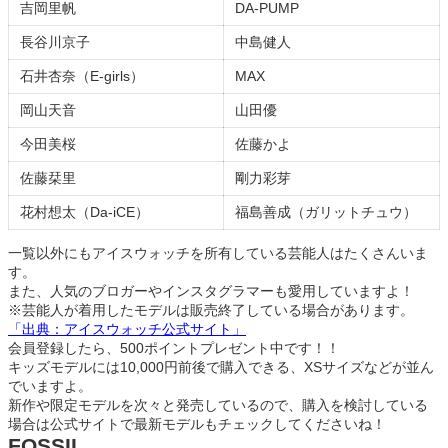
吉岡里帆
DA-PUMP
長谷川京子
中島健人
石井杏奈（E-girls）
MAX
岡山天音
山田優
今田美桜
佐藤かよ
佐藤栞里
剛力彩芽
花村想太（Da-iCE）
福島善成（ガリットチュウ）
一覧以外にもアイスウォッチを所有している芸能人はたくさんいま
す。
また、人気のブロガーやインスタグラマーも愛用していますよ！
※芸能人が着用したモデルは販売終了している場合があります。
「出典：アイスウォッチ公式サイト」
会員登録したら、500ポイントプレゼント中です！！
キッズモデルには10,000円前後で購入できる、XSサイズなどが並ん
でいますよ。
新作や限定モデルを次々と発売しているので、購入を検討している
場合は公式サイトで最新モデルもチェックしてくださいね！
FOSSIL