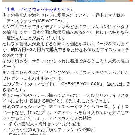
「出典：アイスウォッチ公式サイト」
多くの芸能人や海外セレブに愛用されている、世界中で大人気の
「アイスウォッチ(ICE WATCH)」。
シンプルでカラフルなデザインは今どきのファッションにピッタリ
の腕時計です！日本全国に取扱店舗があるので、おしゃれ好きなら
一度は見たことがあると思います。
セレブや芸能人が愛用すると聞くと値段が高いイメージを持ちます
が、
約1万円～2万円台で購入できる
お得なお値段もアイスウォッチ
の魅力です！
その手頃さや、サラッとおしゃれに着用できるところも人気の理由
の一つ。
またユニセックスなデザインなので、ペアウォッチやちょっとした
プレゼントにもおすすめですよ。
このブランドのコンセプトは
「
CHENGE YOU CAN」（あなたにで
きること）。
多くのモデルやカラーが揃っているので、一人ひとりのライフスタ
イルに合わせ“着替える時計”として楽しむことができます。
日頃のファッションで、アニエスべーやマイケルコース、ケイトス
ペードなど、様々なブランドのアイテムを取り入れている方にもマ
ッチすることでしょう。アイスウォッチの特徴
多くの芸能人や海外セレブなども愛用
1万円から買えるお手頃なファッション腕時計