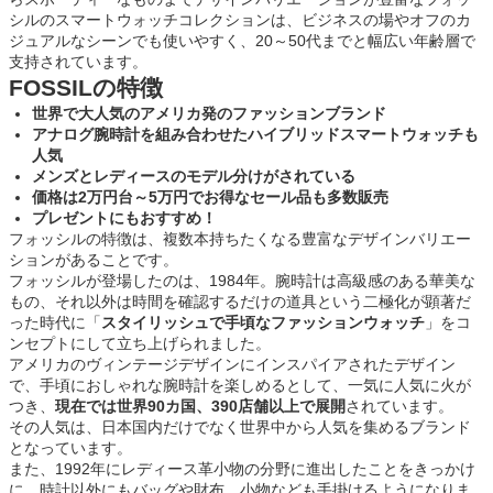
シルのスマートウォッチコレクションは、ビジネスの場やオフのカ
ジュアルなシーンでも使いやすく、20～50代までと幅広い年齢層で
支持されています。
FOSSILの特徴
世界で大人気のアメリカ発のファッションブランド
アナログ腕時計を組み合わせたハイブリッドスマートウォッチも
人気
メンズとレディースのモデル分けがされている
価格は2万円台～5万円でお得なセール品も多数販売
プレゼントにもおすすめ！
フォッシルの特徴は、複数本持ちたくなる豊富なデザインバリエー
ションがあることです。
フォッシルが登場したのは、1984年。腕時計は高級感のある華美な
もの、それ以外は時間を確認するだけの道具という二極化が顕著だ
った時代に「
スタイリッシュで手頃なファッションウォッチ
」をコ
ンセプトにして立ち上げられました。
アメリカのヴィンテージデザインにインスパイアされたデザイン
で、手頃におしゃれな腕時計を楽しめるとして、一気に人気に火が
つき、
現在では世界90カ国、390店舗以上で展開
されています。
その人気は、日本国内だけでなく世界中から人気を集めるブランド
となっています。
また、1992年にレディース革小物の分野に進出したことをきっかけ
に、時計以外にもバッグや財布、小物なども手掛けるようになりま