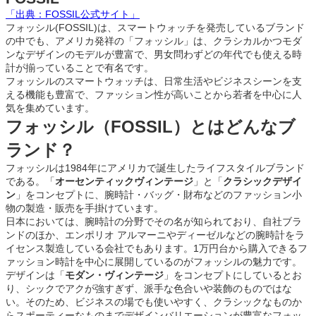
「出典：FOSSIL公式サイト」
フォッシル(FOSSIL)は、スマートウォッチを発売しているブランド
の中でも、アメリカ発祥の「フォッシル」は、クラシカルかつモダ
ンなデザインのモデルが豊富で、男女問わずどの年代でも使える時
計が揃っていることで有名です。
フォッシルのスマートウォッチは、日常生活やビジネスシーンを支
える機能も豊富で、ファッション性が高いことから若者を中心に人
気を集めています。
フォッシル（FOSSIL）とはどんなブ
ランド？
フォッシルは1984年にアメリカで誕生したライフスタイルブランド
である。「
オーセンティックヴィンテージ
」と「
クラシックデザイ
ン
」をコンセプトに、腕時計・バッグ・財布などのファッション小
物の製造・販売を手掛けています。
日本においては、腕時計の分野でその名が知られており、自社ブラ
ンドのほか、エンポリオ アルマーニやディーゼルなどの腕時計をラ
イセンス製造している会社でもあります。1万円台から購入できるフ
ァッション時計を中心に展開しているのがフォッシルの魅力です。
デザインは「
モダン・ヴィンテージ
」をコンセプトにしているとお
り、シックでアクが強すぎず、派手な色合いや装飾のものではな
い。そのため、ビジネスの場でも使いやすく、クラシックなものか
らスポーティーなものまでデザインバリエーションが豊富なフォッ