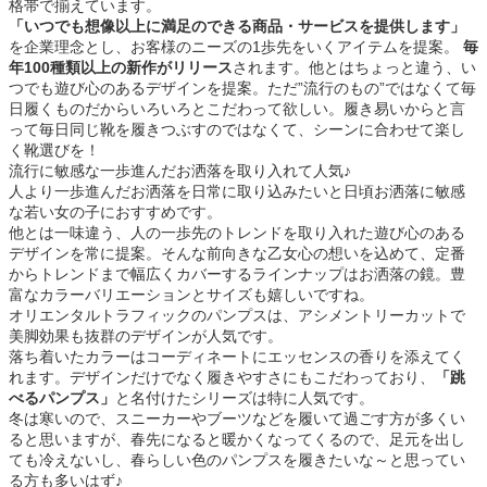
格帯で揃えています。
「いつでも想像以上に満足のできる商品・サービスを提供します」
を企業理念とし、お客様のニーズの1歩先をいくアイテムを提案。
毎
年100種類以上の新作がリリース
されます。他とはちょっと違う、い
つでも遊び心のあるデザインを提案。ただ”流行のもの”ではなくて毎
日履くものだからいろいろとこだわって欲しい。履き易いからと言
って毎日同じ靴を履きつぶすのではなくて、シーンに合わせて楽し
く靴選びを！
流行に敏感な一歩進んだお洒落を取り入れて人気♪
人より一歩進んだお洒落を日常に取り込みたいと日頃お洒落に敏感
な若い女の子におすすめです。
他とは一味違う、人の一歩先のトレンドを取り入れた遊び心のある
デザインを常に提案。そんな前向きな乙女心の想いを込めて、定番
からトレンドまで幅広くカバーするラインナップはお洒落の鏡。豊
富なカラーバリエーションとサイズも嬉しいですね。
オリエンタルトラフィックのパンプスは、アシメントリーカットで
美脚効果も抜群のデザインが人気です。
落ち着いたカラーはコーディネートにエッセンスの香りを添えてく
れます。デザインだけでなく履きやすさにもこだわっており、
「跳
べるパンプス」
と名付けたシリーズは特に人気です。
冬は寒いので、スニーカーやブーツなどを履いて過ごす方が多くい
ると思いますが、春先になると暖かくなってくるので、足元を出し
ても冷えないし、春らしい色のパンプスを履きたいな～と思ってい
る方も多いはず♪