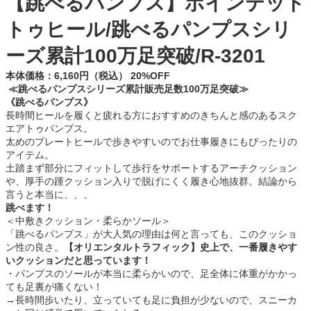
【跳べるパンプス】ポインテッド
トゥヒール/跳べるパンプスシリ
ーズ累計100万足突破/R-3201
本体価格：6,160円（税込） 20%OFF
≪跳べるパンプスシリーズ累計販売足数100万足突破≫
《
跳べるパンプス》
長時間ヒールを履くと疲れる方におすすめのきちんと感のあるスク
エアトゥパンプス。
太めのプレートヒールで歩きやすいのでお仕事履きにもぴったりの
アイテム。
土踏まず部分にフィットして歩行をサポートするアーチクッション
や、厚手の踵クッション入りで脱げにくく履き心地抜群。結論から
言うと本当に、、、
跳べます！
＜中敷きクッション・柔らかソール＞
「跳べるパンプス」が大人気の理由は何と言っても、このクッショ
ン性の良さ。
【オリエンタルトラフィック】史上で、一番履きやす
いクッションだと思っています！
・パンプスのソールが本当に柔らかいので、足全体に体重がかかっ
ても足裏が痛くない！
→長時間歩いたり、立っていても足に負担が少ないので、スニーカ