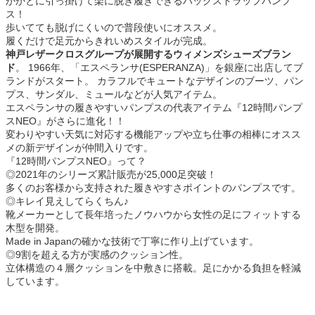
かかとに引っ掛けて楽に脱ぎ履きできるバックストラップパンプ
ス！
歩いてても脱げにくいので普段使いにオススメ。
履くだけで足元からきれいめスタイルが完成。
神戸レザークロスグループが展開するウィメンズシューズブラン
ド
。 1966年、「エスペランサ(ESPERANZA)」を銀座に出店してブ
ランドがスタート。 カラフルでキュートなデザインのブーツ、パン
プス、サンダル、ミュールなどが人気アイテム。
エスペランサの履きやすいパンプスの代表アイテム『12時間パンプ
スNEO』がさらに進化！！
変わりやすい天気に対応する機能アップや立ち仕事の相棒にオスス
メの新デザインが仲間入りです。
『12時間パンプスNEO』って？
◎2021年のシリーズ累計販売が25,000足突破！
多くのお客様から支持された履きやすさポイントのパンプスです。
◎キレイ見えしてらくちん♪
靴メーカーとして長年培ったノウハウから女性の足にフィットする
木型を開発。
Made in Japanの確かな技術で丁寧に作り上げています。
◎9割を超える方が実感のクッション性。
立体構造の４層クッションを中敷きに搭載。足にかかる負担を軽減
しています。