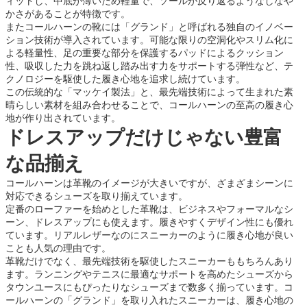
ィットし、中底が薄いため軽量で、ソールが反り返るようなしなや
かさがあることが特徴です。
またコールハーンの靴には「グランド」と呼ばれる独自のイノベー
ション技術が導入されています。可能な限りの空洞化やスリム化に
よる軽量性、足の重要な部分を保護するパッドによるクッション
性、吸収した力を跳ね返し踏み出す力をサポートする弾性など、テ
クノロジーを駆使した履き心地を追求し続けています。
この伝統的な「マッケイ製法」と、最先端技術によって生まれた素
晴らしい素材を組み合わせることで、コールハーンの至高の履き心
地が作り出されています。
ドレスアップだけじゃない豊富
な品揃え
コールハーンは革靴のイメージが大きいですが、ざまざまシーンに
対応できるシューズを取り揃えています。
定番のローファーを始めとした革靴は、ビジネスやフォーマルなシ
ーン、ドレスアップにも使えます。履きやすくデザイン性にも優れ
ています。リアルレザーなのにスニーカーのように履き心地が良い
ことも人気の理由です。
革靴だけでなく、最先端技術を駆使したスニーカーももちろんあり
ます。ランニングやテニスに最適なサポートを高めたシューズから
タウンユースにもぴったりなシューズまで数多く揃っています。コ
ールハーンの「グランド」を取り入れたスニーカーは、履き心地の