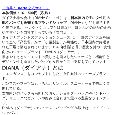
「出典：DIANA 公式サイト」
本体価格：16，500円（税込）
ダイアナ株式会社（DIANA Co., Ltd.）は、
日本国内で主に女性用の
靴やバッグを販売するブランドショップ
「DIANA」などを運営する
企業である。 セレクトショップとは異なり、ほとんどの商品の企画
やデザインを自社で行っている「専門店」。
ダイアナブランドのファッションシューズは、一部のアイテムを除
いて全て「高品質」かつ「少量製造」が可能な、
日本
国内の厳選さ
れた工場で製造されています。1948年創業と長い歴史を持つ、女性
向けのシューズブランド「DIANA（ダイアナ）」。
履きやすさとシルエットの美しさを両立したシューズと、機能性と
デザイン性を両立したバッグが女性から高い支持を受けています。
DIANA（ダイアナ）とは
「エレガンス」をコンセプトにした、女性向けのシューズブラン
ド。
パンプスやブーツはもちろん、サンダル、スニーカーまで幅広く展
開している。
女性向けのバッグも展開しており、ショルダーバッグやハンドバッ
グ、リュックなどシーンや好みに合わせて選べる豊富なラインナッ
プ。
DIANA（ダイアナ）のシューズ・バッグの90％以上は、メイドイン
ジャパン。