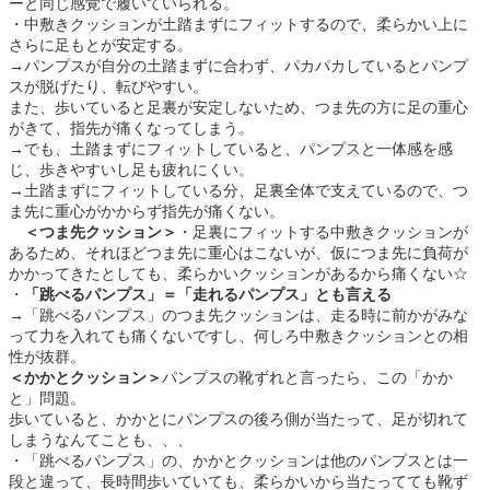
ーと同じ感覚で履いていられる。
・中敷きクッションが土踏まずにフィットするので、柔らかい上に
さらに足もとが安定する。
→パンプスが自分の土踏まずに合わず、パカパカしているとパンプ
スが脱げたり、転びやすい。
また、歩いていると足裏が安定しないため、つま先の方に足の重心
がきて、指先が痛くなってしまう。
→でも、土踏まずにフィットしていると、パンプスと一体感を感
じ、歩きやすいし足も疲れにくい。
→土踏まずにフィットしている分、足裏全体で支えているので、つ
ま先に重心がかからず指先が痛くない。
＜つま先クッション＞
・足裏にフィットする中敷きクッションが
あるため、それほどつま先に重心はこないが、仮につま先に負荷が
かかってきたとしても、柔らかいクッションがあるから痛くない☆
・
「跳べるパンプス」＝「走れるパンプス」とも言える
→「跳べるパンプス」のつま先クッションは、走る時に前かがみな
って力を入れても痛くないですし、何しろ中敷きクッションとの相
性が抜群。
＜かかとクッション＞
パンプスの靴ずれと言ったら、この「かか
と」問題。
歩いていると、かかとにパンプスの後ろ側が当たって、足が切れて
しまうなんてことも、、、
・「跳べるパンプス」の、かかとクッションは他のパンプスとは一
段と違って、長時間歩いていても、柔らかいから当たってても靴ず