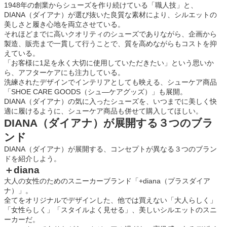
1948年の創業からシューズを作り続けている「職人技」と、
DIANA（ダイアナ）が選び抜いた良質な素材により、シルエットの
美しさと履き心地を両立させている。
それほどまでに高いクオリティのシューズでありながら、企画から
製造、販売まで一貫して行うことで、質を高めながらもコストを抑
えている。
「お客様に1足を永く大切に使用していただきたい」という思いか
ら、アフターケアにも注力している。
洗練されたデザインでインテリアとしても映える、シューケア商品
「SHOE CARE GOODS（シュ―ケアグッズ）」も展開。
DIANA（ダイアナ）の気に入ったシューズを、いつまでに美しく快
適に履けるように、シューケア商品も併せて購入してほしい。
DIANA（ダイアナ）が展開する３つのブラ
ンド
DIANA（ダイアナ）が展開する、コンセプトが異なる３つのブラン
ドを紹介しよう。
＋diana
大人の女性のためのスニーカーブランド「+diana（プラスダイア
ナ）」。
全てをオリジナルでデザインした、他では買えない「大人らしく」
「女性らしく」「スタイルよく見せる」、美しいシルエットのスニ
ーカーだ。