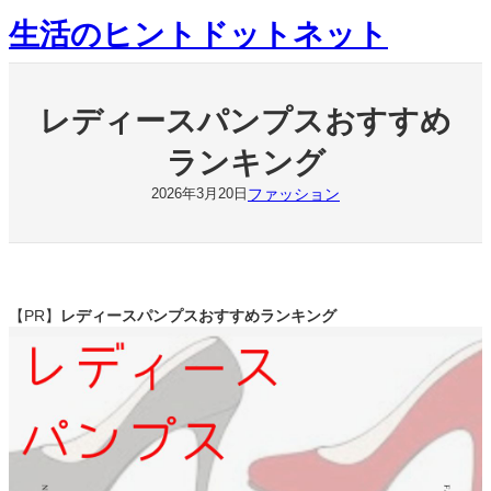
内
生活のヒントドットネット
容
を
ス
キ
レディースパンプスおすすめ
ッ
プ
ランキング
ファッション
2026年3月20日
【PR】
レディースパンプスおすすめランキング