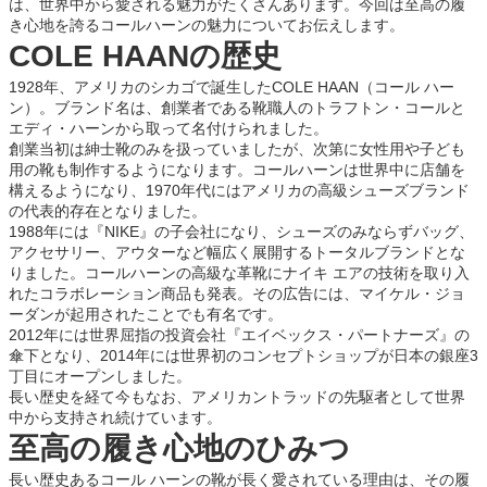
は、世界中から愛される魅力がたくさんあります。今回は至高の履
き心地を誇るコールハーンの魅力についてお伝えします。
COLE HAANの歴史
1928年、アメリカのシカゴで誕生したCOLE HAAN（コール ハー
ン）。ブランド名は、創業者である靴職人のトラフトン・コールと
エディ・ハーンから取って名付けられました。
創業当初は紳士靴のみを扱っていましたが、次第に女性用や子ども
用の靴も制作するようになります。コールハーンは世界中に店舗を
構えるようになり、1970年代にはアメリカの高級シューズブランド
の代表的存在となりました。
1988年には『NIKE』の子会社になり、シューズのみならずバッグ、
アクセサリー、アウターなど幅広く展開するトータルブランドとな
りました。コールハーンの高級な革靴にナイキ エアの技術を取り入
れたコラボレーション商品も発表。その広告には、マイケル・ジョ
ーダンが起用されたことでも有名です。
2012年には世界屈指の投資会社『エイベックス・パートナーズ』の
傘下となり、2014年には世界初のコンセプトショップが日本の銀座3
丁目にオープンしました。
長い歴史を経て今もなお、アメリカントラッドの先駆者として世界
中から支持され続けています。
至高の履き心地のひみつ
長い歴史あるコール ハーンの靴が長く愛されている理由は、その履