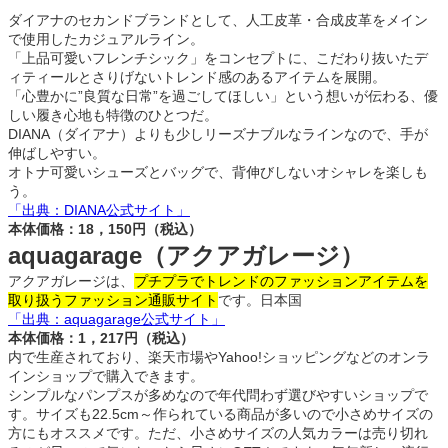
ダイアナのセカンドブランドとして、人工皮革・合成皮革をメイン
で使用したカジュアルライン。
「上品可愛いフレンチシック」をコンセプトに、こだわり抜いたデ
ィティールとさりげないトレンド感のあるアイテムを展開。
「心豊かに”良質な日常”を過ごしてほしい」という想いが伝わる、優
しい履き心地も特徴のひとつだ。
DIANA（ダイアナ）よりも少しリーズナブルなラインなので、手が
伸ばしやすい。
オトナ可愛いシューズとバッグで、背伸びしないオシャレを楽しも
う。
「出典：DIANA公式サイト」
本体価格：18，150円（税込）
aquagarage（アクアガレージ）
アクアガレージは、
プチプラでトレンドのファッションアイテムを
取り扱うファッション通販サイト
です。日本国
「出典：aquagarage公式サイト」
本体価格：1，217円（税込）
内で生産されており、楽天市場やYahoo!ショッピングなどのオンラ
インショップで購入できます。
シンプルなパンプスが多めなので年代問わず選びやすいショップで
す。サイズも22.5cm～作られている商品が多いので小さめサイズの
方にもオススメです。ただ、小さめサイズの人気カラーは売り切れ