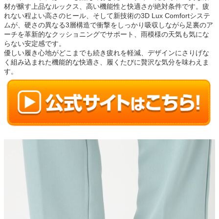
材が醸す上品なルックス、高い機能性と快適さが絶対条件です。疲
れない程よい高さのヒール、そして新技術の3D Lux Comfortシステ
ムが、硬さの異なる3層構造で衝撃をしっかり吸収しながら足裏のア
ーチを革新的なクッショニングでサポート、雨模様の天気も気にな
らない安定感です。
優しい履き心地がどこまでも続き疲れを軽減、デザインにさりげな
く組み込まれた機能的な快適さ、履くたびに贅沢な気分を味わえま
す。