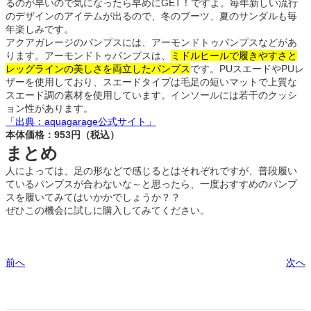
るのが早いので気になったら早めにGET！ですよ。毎年新しい流行
のデザインのアイテムが出るので、冬のブーツ、夏のサンダルも毎
年楽しみです。
アクアガレージのパンプスには、アーモンドトゥパンプスなどがあ
ります。アーモンドトゥパンプスは、
ミドルヒールで履きやすさと
レッグラインの美しさを両立したパンプス
です。PUスエードやPUレ
ザーを使用しており、スエードタイプは毛足の短いマットで上質な
スエード調の素材を使用しています。インソールには若干のクッシ
ョン性があります。
「出典：aquagarage公式サイト」
本体価格：953円（税込）
まとめ
人によっては、足の形などで感じるとはそれぞれですが、普段履い
ているパンプスが合わないな～と思ったら、一度おすすめのパンプ
スを履いてみてはいかかでしょうか？？
ぜひこの機会に試しに購入してみてください。
前へ
次へ