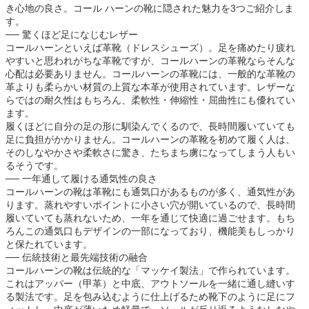
き心地の良さ。コール ハーンの靴に隠された魅力を3つご紹介しま
す。
── 驚くほど足になじむレザー
コールハーンといえば革靴（ドレスシューズ）。足を痛めたり疲れ
やすいと思われがちな革靴ですが、コールハーンの革靴ならそんな
心配は必要ありません。コールハーンの革靴には、一般的な革靴の
革よりも柔らかい材質の上質な本革が使用されています。レザーな
らではの耐久性はもちろん、柔軟性・伸縮性・屈曲性にも優れてい
ます。
履くほどに自分の足の形に馴染んでくるので、長時間履いていても
足に負担がかかりません。コールハーンの革靴を初めて履く人は、
そのしなやかさや柔軟さに驚き、たちまち虜になってしまう人もい
るそうです。
── 一年通して履ける通気性の良さ
コールハーンの靴は革靴にも通気口があるものが多く、通気性があ
ります。蒸れやすいポイントに小さい穴が開いているので、長時間
履いていても蒸れないため、一年を通じて快適に過ごせます。もち
ろんこの通気口もデザインの一部になっており、機能美もしっかり
と保たれています。
── 伝統技術と最先端技術の融合
コールハーンの靴は伝統的な「マッケイ製法」で作られています。
これはアッパー（甲革）と中底、アウトソールを一緒に通し縫いす
る製法です。足を包み込むように仕上げるため靴下のように足にフ