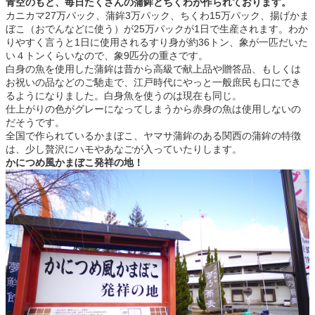
青空のもと、毎日たくさんの蒲鉾とちくわが作られております。
カニカマ27万パック、蒲鉾3万パック、ちくわ15万パック、揚げかま
ぼこ（おでんなどに使う）が25万パックが1日で生産されます。わか
りやすく言うと1日に使用されるすり身が約36トン、象が一匹だいた
い４トンくらいなので、象9匹分の重さです。
白身の魚を使用した蒲鉾は昔から高級で献上品や贈答品、もしくは
お祝いの品などのご馳走で、江戸時代にやっと一般庶民も口にでき
るようになりました。白身魚を使うのは現在も同じ。
仕上がりの色がグレーになってしまうから赤身の魚は使用しないの
だそうです。
全国で作られているかまぼこ、ヤマサ蒲鉾のある関西の蒲鉾の特徴
は、少し贅沢にハモやあなごが入っていたりします。
かにつめ風かまぼこ発祥の地！