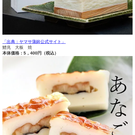
「出典：ヤマサ蒲鉾公式サイト」
鱧兆 大板 焼
本体価格：5，400円（税込）