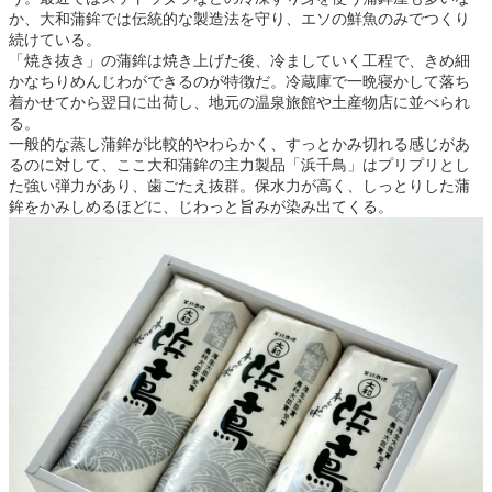
か、大和蒲鉾では伝統的な製造法を守り、エソの鮮魚のみでつくり
続けている。
「焼き抜き」の蒲鉾は焼き上げた後、冷ましていく工程で、きめ細
かなちりめんじわができるのが特徴だ。冷蔵庫で一晩寝かして落ち
着かせてから翌日に出荷し、地元の温泉旅館や土産物店に並べられ
る。
一般的な蒸し蒲鉾が比較的やわらかく、すっとかみ切れる感じがあ
るのに対して、ここ大和蒲鉾の主力製品「浜千鳥」はプリプリとし
た強い弾力があり、歯ごたえ抜群。保水力が高く、しっとりした蒲
鉾をかみしめるほどに、じわっと旨みが染み出てくる。