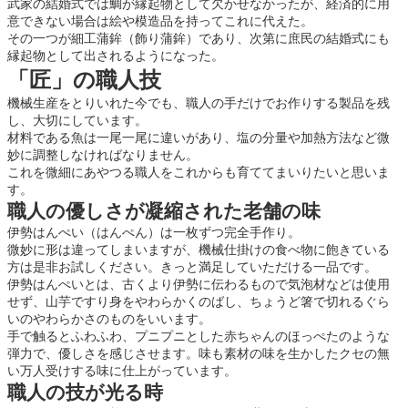
武家の結婚式では鯛が縁起物として欠かせなかったが、経済的に用
意できない場合は絵や模造品を持ってこれに代えた。
その一つが細工蒲鉾（飾り蒲鉾）であり、次第に庶民の結婚式にも
縁起物として出されるようになった。
「匠」の職人技
機械生産をとりいれた今でも、職人の手だけでお作りする製品を残
し、大切にしています。
材料である魚は一尾一尾に違いがあり、塩の分量や加熱方法など微
妙に調整しなければなりません。
これを微細にあやつる職人をこれからも育ててまいりたいと思いま
す。
職人の優しさが凝縮された老舗の味
伊勢はんぺい（はんぺん）は一枚ずつ完全手作り。
微妙に形は違ってしまいますが、機械仕掛けの食べ物に飽きている
方は是非お試しください。きっと満足していただける一品です。
伊勢はんぺいとは、古くより伊勢に伝わるもので気泡材などは使用
せず、山芋ですり身をやわらかくのばし、ちょうど箸で切れるぐら
いのやわらかさのものをいいます。
手で触るとふわふわ、プニプニとした赤ちゃんのほっぺたのような
弾力で、優しさを感じさせます。味も素材の味を生かしたクセの無
い万人受けする味に仕上がっています。
職人の技が光る時