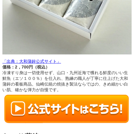
「出典：大和蒲鉾公式サイト」
価格：2，700円（税込）
冷凍すり身は一切使用せず、山口・九州近海で獲れる鮮度のいい生
鮮魚（エソ１００％）を仕入れ、熟練の職人が丁寧に仕上げた大和
蒲鉾の看板商品。仙崎伝統の焼抜き製法ならではの、きめ細かい白
い肌、確かな弾力が自慢です。