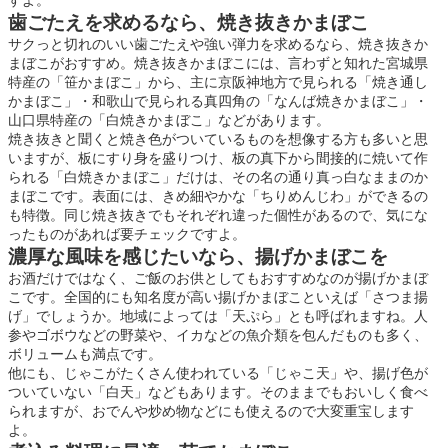
すよ。
歯ごたえを求めるなら、焼き抜きかまぼこ
サクっと切れのいい歯ごたえや強い弾力を求めるなら、焼き抜きか
まぼこがおすすめ。焼き抜きかまぼこには、言わずと知れた宮城県
特産の「笹かまぼこ」から、主に京阪神地方で見られる「焼き通し
かまぼこ」・和歌山で見られる真四角の「なんば焼きかまぼこ」・
山口県特産の「白焼きかまぼこ」などがあります。
焼き抜きと聞くと焼き色がついているものを想像する方も多いと思
いますが、板にすり身を盛りつけ、板の真下から間接的に焼いて作
られる「白焼きかまぼこ」だけは、その名の通り真っ白なままのか
まぼこです。表面には、きめ細やかな「ちりめんじわ」ができるの
も特徴。同じ焼き抜きでもそれぞれ違った個性があるので、気にな
ったものがあれば要チェックですよ。
濃厚な風味を感じたいなら、揚げかまぼこを
お酒だけではなく、ご飯のお供としてもおすすめなのが揚げかまぼ
こです。全国的にも知名度が高い揚げかまぼこといえば「さつま揚
げ」でしょうか。地域によっては「天ぷら」とも呼ばれますね。人
参やゴボウなどの野菜や、イカなどの魚介類を包んだものも多く、
ボリュームも満点です。
他にも、じゃこがたくさん使われている「じゃこ天」や、揚げ色が
ついていない「白天」などもあります。そのままでもおいしく食べ
られますが、おでんや炒め物などにも使えるので大変重宝します
よ。