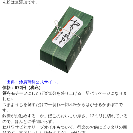
ん粉は無添加です。
「出典：鈴廣蒲鉾公式サイト」
価格：972円（税込）
笹をモチーフ
にした行楽気分を盛り上げる、新パッケージになりま
した♪
つまようじを刺すだけで一切れ一切れ板からはがせるかまぼこで
す。
鈴廣がお勧めする「かまぼこのおいしい厚さ」12ミリに切れている
ので、ほんとに手間いらず。
ねりワサビとオリーブオイルもついて、行楽のお供にピッタリの商
品です。三度おいしい板わさの召し上がり方