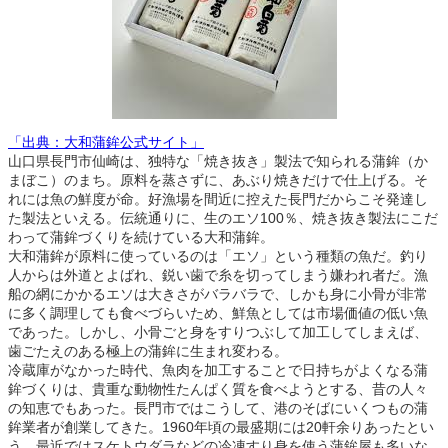
「出典：大和蒲鉾公式サイト」
山口県長門市仙崎は、独特な「焼き抜き」製法で知られる蒲鉾（か
まぼこ）のまち。原料を蒸さずに、あぶり焼きだけで仕上げる。そ
れには魚の鮮度が命。好漁場を間近に控えた長門だからこそ発達し
た製法といえる。伝統通りに、生のエソ100％、焼き抜き製法にこだ
わって蒲鉾づくりを続けている大和蒲鉾。
大和蒲鉾が原料に使っているのは「エソ」という種類の魚だ。釣り
人からは外道とよばれ、鋭い歯で糸を切ってしまう嫌われ者だ。漁
船の網にかかるエソは大きさがバラバラで、しかも身に小骨が非常
に多く調理しても食べづらいため、鮮魚としては市場価値の低い魚
であった。しかし、小骨ごと身をすりつぶして加工してしまえば、
歯ごたえのある極上の蒲鉾に生まれ変わる。
冷蔵庫がなかった時代、魚肉を加工することで日持ちがよくなる蒲
鉾づくりは、貴重な動物性たんぱく質を食べようとする、昔の人々
の知恵でもあった。長門市ではこうして、港のそばにいくつもの蒲
鉾業者が創業してきた。1960年頃の最盛期には20軒余りあったとい
う。最近ではスケトウダラなどの冷凍すり身を使う蒲鉾屋も多いな