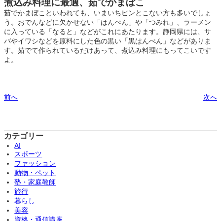
煮込み料理に最適、茹でかまぼこ
茹でかまぼこといわれても、いまいちピンとこない方も多いでしょ
う。おでんなどに欠かせない「はんぺん」や「つみれ」、ラーメン
に入っている「なると」などがこれにあたります。静岡県には、サ
バやイワシなどを原料にした色の黒い「黒はんぺん」などがありま
す。茹でて作られているだけあって、煮込み料理にもってこいです
よ。
前へ
次へ
カテゴリー
AI
スポーツ
ファッション
動物・ペット
塾・家庭教師
旅行
暮らし
美容
資格・通信講座