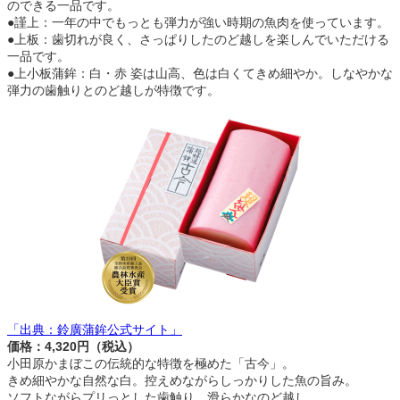
のできる一品です。
●謹上：一年の中でもっとも弾力が強い時期の魚肉を使っています。
●上板：歯切れが良く、さっぱりしたのど越しを楽しんでいただける
一品です。
●上小板蒲鉾：白・赤 姿は山高、色は白くてきめ細やか。しなやかな
弾力の歯触りとのど越しが特徴です。
「出典：鈴廣蒲鉾公式サイト」
価格：4,320円（税込）
小田原かまぼこの伝統的な特徴を極めた「古今」。
きめ細やかな自然な白。控えめながらしっかりした魚の旨み。
ソフトながらプリっとした歯触り、滑らかなのど越し。