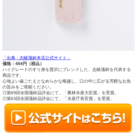
「出典：志岐蒲鉾本店公式サイト」
価格：454円（税込）
ハイグレードのすり身を贅沢にブレンドした、志岐蒲鉾を代表する
商品です。
心地よい歯ごたえとなめらかな喉越し、口の中に広がる芳醇なお魚
の旨みをご堪能ください。
◎第69回全国蒲鉾品評会にて、「農林水産大臣賞」を受賞。
◎第63回全国蒲鉾品評会にて、「水産庁長官賞」を受賞。