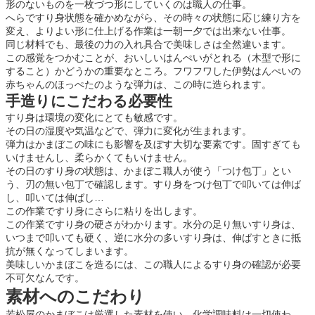
形のないものを一枚づつ形にしていくのは職人の仕事。
へらですり身状態を確かめながら、その時々の状態に応じ練り方を
変え、よりよい形に仕上げる作業は一朝一夕では出来ない仕事。
同じ材料でも、最後の力の入れ具合で美味しさは全然違います。
この感覚をつかむことが、おいしいはんぺいがとれる（木型で形に
すること）かどうかの重要なところ。フワフワした伊勢はんぺいの
赤ちゃんのほっぺたのような弾力は、この時に造られます。
手造りにこだわる必要性
すり身は環境の変化にとても敏感です。
その日の湿度や気温などで、弾力に変化が生まれます。
弾力はかまぼこの味にも影響を及ぼす大切な要素です。固すぎても
いけませんし、柔らかくてもいけません。
その日のすり身の状態は、かまぼこ職人が使う「つけ包丁」とい
う、刃の無い包丁で確認します。すり身をつけ包丁で叩いては伸ば
し、叩いては伸ばし…
この作業ですり身にさらに粘りを出します。
この作業ですり身の硬さがわかります。水分の足り無いすり身は、
いつまで叩いても硬く、逆に水分の多いすり身は、伸ばすときに抵
抗が無くなってしまいます。
美味しいかまぼこを造るには、この職人によるすり身の確認が必要
不可欠なんです。
素材へのこだわり
若松屋のかまぼこは厳選した素材を使い、化学調味料は一切使わ