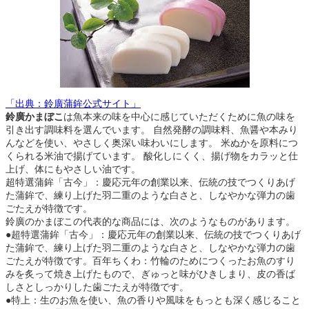
「出典：鈴廣蒲鉾公式サイト」
鈴廣かまぼこ
は魚本来の味を中心に感じていただくために魚の味を
引き出す調味料を選んでいます。 自然発酵の調味料、魚醤や本みり
んなどを使い、やさしく奥深い味わいにします。 米ぬかを原料につ
くられる米油で揚げています。 酸化しにくく、揚げ物をカラッと仕
上げ、体にもやさしい油です。
超特選蒲鉾「古今」：慶応元年の創業以来、伝統の技でつくりあげ
た蒲鉾で、練り上げた羽二重のような白さと、しなやかな弾力の歯
ごたえが特徴です。
鈴廣のかまぼこの代表的な商品には、次のようなものがあります。
●超特選蒲鉾「古今」：慶応元年の創業以来、伝統の技でつくりあげ
た蒲鉾で、練り上げた羽二重のような白さと、しなやかな弾力の歯
ごたえが特徴です。百年ちくわ：竹輪のためにつくったお魚のすり
みを炙って焼き上げたもので、ぎゅっと味がひきしまり、皮の香ば
しさとしっかりした歯ごたえが特徴です。
●特上：生のお魚を使い、魚の香りや風味をもっとも深く感じること