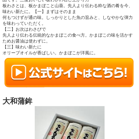
板わさとは、板かまぼこと山葵。先人より伝わる粋な酒の肴を今、
味わい新たに。【一】まずはそのまま
何もつけずが通の味。しっかりとした魚の旨みと、しなやかな弾力
を味わっていただく。
【二】お次はわさびで
先人より伝わる伝統的なかまぼこの食べ方。かまぼこの味を活かす
ためお醤油は使わずに。
【三】味わい新たに
オリーブオイルが香ばしい。かまぼこが洋風に。
大和蒲鉾