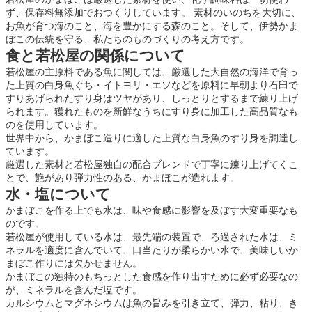
ず、保存料無添加でおつくりしています。 素材のいのちを大切に、
お魚が育つ海のこと、海を豊かにする森のこと。そして、伊勢かま
ぼこの伝統を守る、私たちのものづくりの考え方です。
食と若松屋の関係について
若松屋の主原料である魚に関しては、厳選した大自然の海洋で育っ
た上質の白身魚ぐち・イトヨリ・エソなどを原料に早朝より石臼で
すりあげられたすり身はツヤがあり、しっとりとするまで練り上げ
られます。獲れたものを新鮮なうちにすり身に加工した高品質なも
のを使用しています。
世界中から、かまぼこ造りに適した上質な白身魚のすり身を調達し
ています。
厳選した素材と若松屋独自の配合ブレンドで丁寧に練り上げてくこ
とで、艶があり弾力性のある、かまぼこが造れます。
水・塩について
かまぼこを作る上でも水は、味や食感に影響を及ぼす大変重要なも
のです。
若松屋が使用している水は、最先端の装置で、ろ過された水は、ミ
ネラルを適度に含んでいて、口当たりが柔らかい水で、美味しいか
まぼこ作りには欠かせません。
かまぼこの独特のもちっとした食感を作り出すために必ず必要なの
が、ミネラルを含んだ塩です。
カルシウムとマグネシウムは魚の旨みを引き立て、弾力、粘り、き