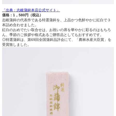
「出典：志岐蒲鉾本店公式サイト」
価格：1，580円（税込）
志岐蒲鉾の代表作である特選蒲鉾を、上品かつ色鮮やかに紅白で３
本詰め合わせました。
紅白のおめでたい取合せは、お祝いの席を華やかに彩るのはもちろ
ん、季節のご挨拶や格式あるご贈答品としてもおすすめです。
◎特選蒲鉾は、第69回全国蒲鉾品評会にて、「農林水産大臣賞」を
受賞致しました。