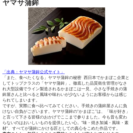
ヤマサ蒲鉾
「出典：ヤマサ蒲鉾公式サイト」
「また、食べたくなる」ヤマサ蒲鉾の秘密 西日本でかまぼこ企業と
してトップクラスの「ヤマサ蒲鉾」。徹底した品質衛生管理がなさ
れ大型設備でライン製造されるかまぼこは一見、小さな手焼きの蒲
鉾屋さんと比べると風味や味わいが少ないようにお客様からは感じ
られてしまいます。
ですが、実際に食べ比べてみてください。手焼きの蒲鉾屋さんに負
けない自負がございます。ヤマサ蒲鉾の”かまぼこ”は、「味が好き」
と言って下さる皆様のおかげでここまで参りました。今も昔も変わ
らないのはおいしいものを提供したい心。”味・焼き加減・風味・素
材”、すべてが蒲鉾にかける匠としての真心をこめた作品です。