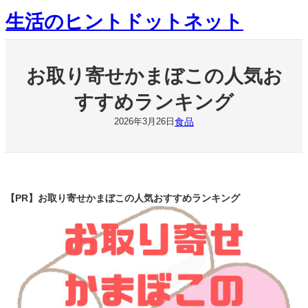
内
生活のヒントドットネット
容
を
ス
キ
お取り寄せかまぼこの人気お
ッ
プ
すすめランキング
食品
2026年3月26日
【PR】
お取り寄せかまぼこの人気おすすめランキング