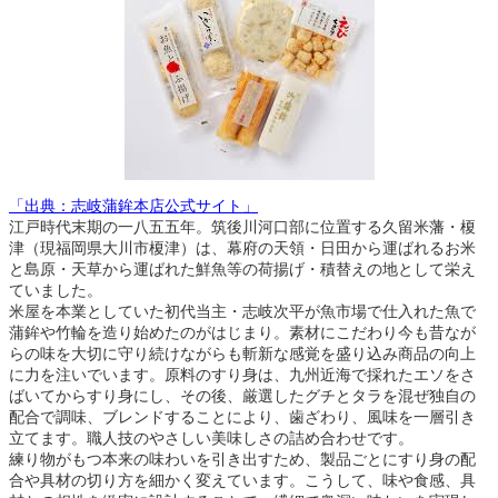
「出典：志岐蒲鉾本店公式サイト」
江戸時代末期の一八五五年。筑後川河口部に位置する久留米藩・榎
津（現福岡県大川市榎津）は、幕府の天領・日田から運ばれるお米
と島原・天草から運ばれた鮮魚等の荷揚げ・積替えの地として栄え
ていました。
米屋を本業としていた初代当主・志岐次平が魚市場で仕入れた魚で
蒲鉾や竹輪を造り始めたのがはじまり。素材にこだわり今も昔なが
らの味を大切に守り続けながらも斬新な感覚を盛り込み商品の向上
に力を注いでいます。原料のすり身は、九州近海で採れたエソをさ
ばいてからすり身にし、その後、厳選したグチとタラを混ぜ独自の
配合で調味、ブレンドすることにより、歯ざわり、風味を一層引き
立てます。職人技のやさしい美味しさの詰め合わせです。
練り物がもつ本来の味わいを引き出すため、製品ごとにすり身の配
合や具材の切り方を細かく変えています。こうして、味や食感、具