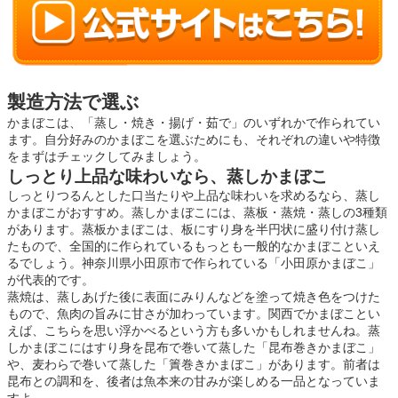
製造方法で選ぶ
かまぼこは、「蒸し・焼き・揚げ・茹で」のいずれかで作られてい
ます。自分好みのかまぼこを選ぶためにも、それぞれの違いや特徴
をまずはチェックしてみましょう。
しっとり上品な味わいなら、蒸しかまぼこ
しっとりつるんとした口当たりや上品な味わいを求めるなら、蒸し
かまぼこがおすすめ。蒸しかまぼこには、蒸板・蒸焼・蒸しの3種類
があります。蒸板かまぼこは、板にすり身を半円状に盛り付け蒸し
たもので、全国的に作られているもっとも一般的なかまぼこといえ
るでしょう。神奈川県小田原市で作られている「小田原かまぼこ」
が代表的です。
蒸焼は、蒸しあげた後に表面にみりんなどを塗って焼き色をつけた
もので、魚肉の旨みに甘さが加わっています。関西でかまぼことい
えば、こちらを思い浮かべるという方も多いかもしれませんね。蒸
しかまぼこにはすり身を昆布で巻いて蒸した「昆布巻きかまぼこ」
や、麦わらで巻いて蒸した「簀巻きかまぼこ」があります。前者は
昆布との調和を、後者は魚本来の甘みが楽しめる一品となっていま