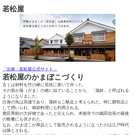
若松屋
「出典：若松屋公式サイト」
若松屋のかまぼこづくり
古くは材料を竹の棒に筒状に巻いて作った。
その形が蒲（がま）の穂に似ていることから、「蒲鉾」と呼ばれる
ようになりました。
白身の魚は高価であり、蒲鉾もご馳走と考えられた。時に贈答品と
して用いられ、御節料理にも利用される。
豊臣秀頼の大好物であったと伝えられ、本能寺での織田信長の最後
の晩餐にも供された。
なお、かまぼこが商品として販売されるようになったのは江戸時代
以降とされる。