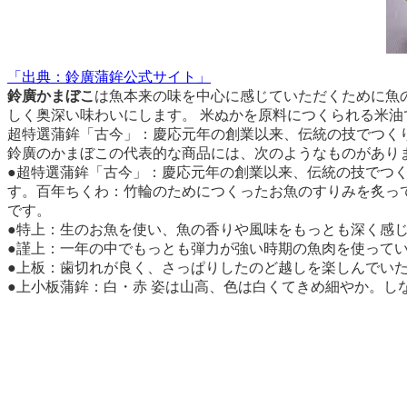
「出典：鈴廣蒲鉾公式サイト」
鈴廣かまぼこ
は魚本来の味を中心に感じていただくために魚
しく奥深い味わいにします。 米ぬかを原料につくられる米油
超特選蒲鉾「古今」：慶応元年の創業以来、伝統の技でつく
鈴廣のかまぼこの代表的な商品には、次のようなものがあり
●超特選蒲鉾「古今」：慶応元年の創業以来、伝統の技でつ
す。百年ちくわ：竹輪のためにつくったお魚のすりみを炙っ
です。
●特上：生のお魚を使い、魚の香りや風味をもっとも深く感
●謹上：一年の中でもっとも弾力が強い時期の魚肉を使って
●上板：歯切れが良く、さっぱりしたのど越しを楽しんでい
●上小板蒲鉾：白・赤 姿は山高、色は白くてきめ細やか。し