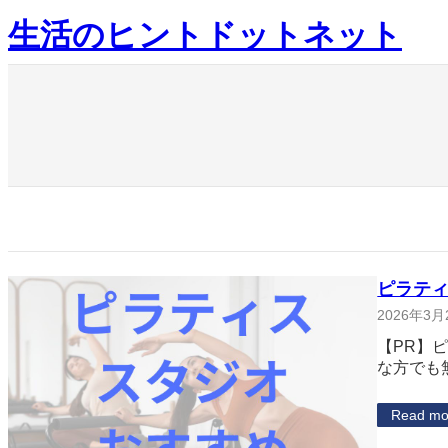
内
生活のヒントドットネット
容
を
ス
キ
ッ
プ
ピラテ
2026年3月
【PR】
な方でも
Read mo