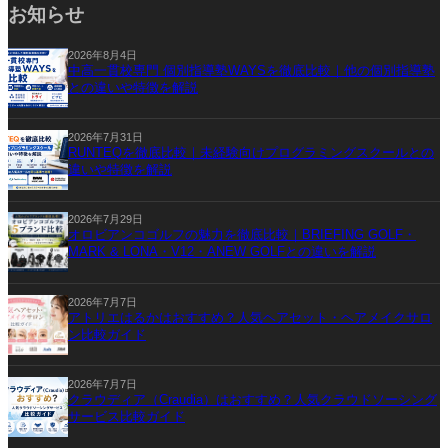
お知らせ
2026年8月4日
中高一貫校専門 個別指導塾WAYSを徹底比較｜他の個別指導塾
との違いや特徴を解説
2026年7月31日
RUNTEQを徹底比較｜未経験向けプログラミングスクールとの
違いや特徴を解説
2026年7月29日
オロビアンコゴルフの魅力を徹底比較｜BRIEFING GOLF・
MARK & LONA・V12・ANEW GOLFとの違いを解説
2026年7月7日
アトリエはるかはおすすめ？人気ヘアセット・ヘアメイクサロ
ン比較ガイド
2026年7月7日
クラウディア（Craudia）はおすすめ？人気クラウドソーシング
サービス比較ガイド