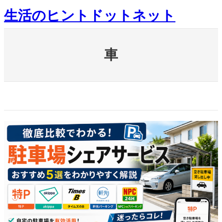
内
生活のヒントドットネット
容
を
ス
キ
車
ッ
プ